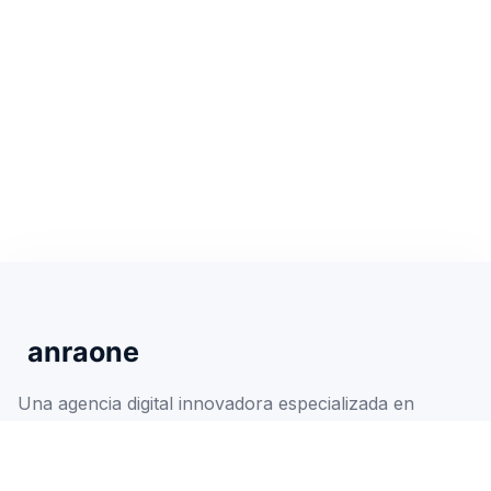
Una agencia digital innovadora especializada en
automatización con IA, desarrollo web y móvil a
medida, y marketing digital impulsado por datos
para acelerar el crecimiento de su negocio.