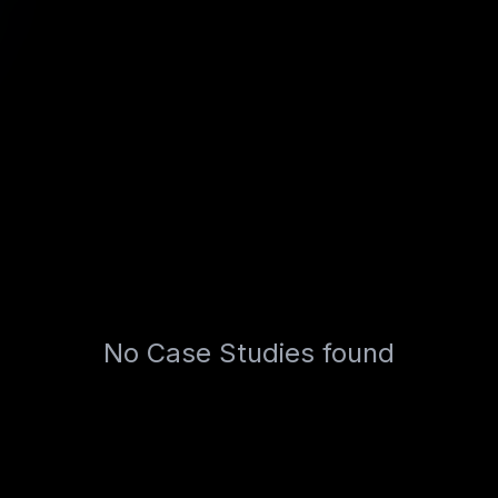
No Case Studies found