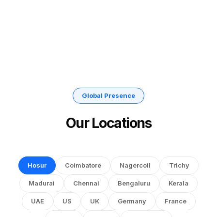
Global Presence
Our Locations
Hosur
Coimbatore
Nagercoil
Trichy
Madurai
Chennai
Bengaluru
Kerala
UAE
US
UK
Germany
France