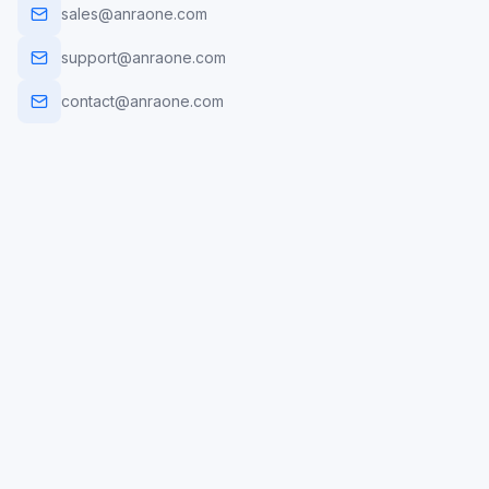
sales@anraone.com
support@anraone.com
contact@anraone.com
أتمتة الذكاء الاصطناعي
تطوير الويب
تطبيقات الجوال
التسويق الرقمي
حلول تخطيط الموارد